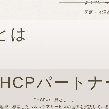
より良いヘ
医療・介護
他職種連携
とは
持続可能な
CHCPが
CHCPパートナ
CHCPの一員として、
地域に根差したヘルスケアサービスの提供を実践してい