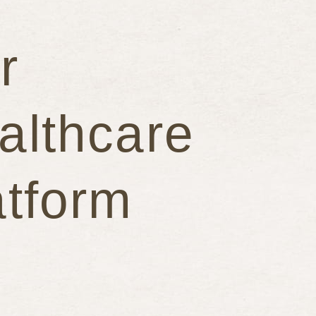
r
althcare
atform