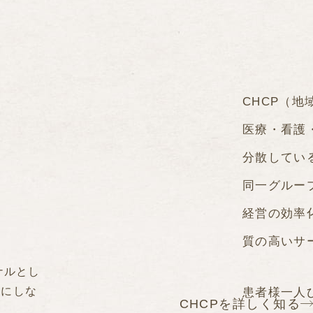
CHCP（
医療・看護
分散してい
同一グルー
経営の効率
質の高いサ
ナルとし
切にしな
患者様一人
CHCPを詳しく知る