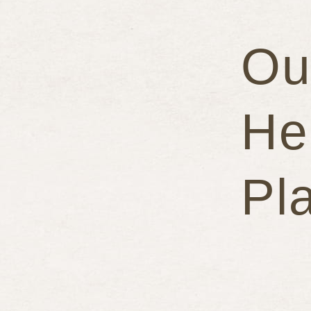
Ou
He
Pl